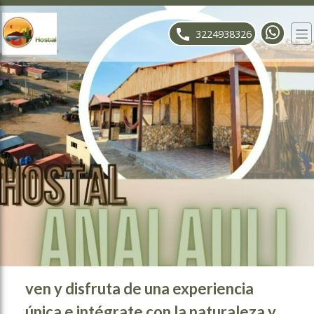
ose slideout menu.
3224938326
ven y disfruta de una experiencia
única e intégrate con la naturaleza y