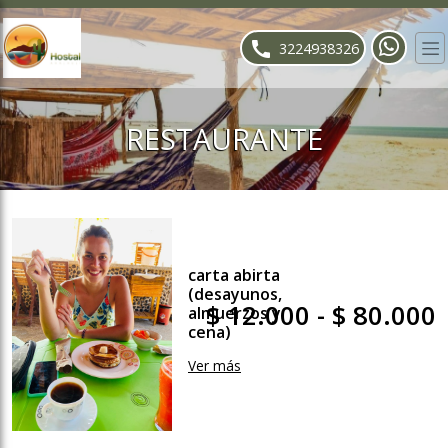
ose slideout menu.
3224938326
RESTAURANTE
carta abirta
(desayunos,
$ 12.000 - $ 80.000
almuerzos y
cena)
Ver más